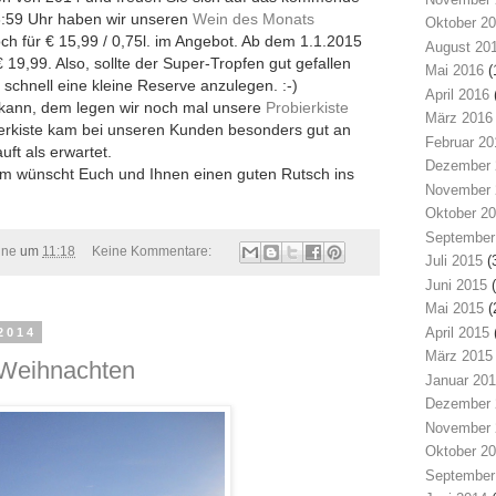
3:59 Uhr haben wir unseren
Wein des Monats
Oktober 2
ch für € 15,99 / 0,75l. im Angebot. Ab dem 1.1.2015
August 20
 19,99. Also, sollte der Super-Tropfen gut gefallen
Mai 2016
(
 schnell eine kleine Reserve anzulegen. :-)
April 2016
 kann, dem legen wir noch mal unsere
Probierkiste
März 2016
ierkiste kam bei unseren Kunden besonders gut an
Februar 20
ft als erwartet.
Dezember 
m wünscht Euch und Ihnen einen guten Rutsch ins
November 
Oktober 2
September
ine
um
11:18
Keine Kommentare:
Juli 2015
(
Juni 2015
(
Mai 2015
(
April 2015
2014
März 2015
 Weihnachten
Januar 20
Dezember 
November 
Oktober 2
September