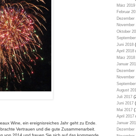
März 2019
Februar 20
Dezember 
November 
Oktober 2
September
Juni 2018
(
April 2018
März 2018
Januar 20
Dezember 
November 
September
August 20
Juli 2017
(
Juni 2017
(
Mai 2017
(
April 2017
Januar 20
eaux Wine, ein ereignisreiches Jahr geht zu Ende.
ebrachte Vertrauen und die gute Zusammenarbeit.
Dezember 
den von 2014 und freuen Sie sich auf das kommende
November 