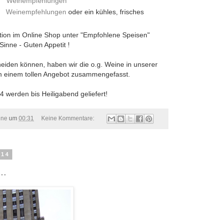
t
Weinempfehlungen
at
Weinempfehlungen
oder ein kühles, frisches
tion im Online Shop unter "Empfohlene Speisen"
Sinne - Guten Appetit !
cheiden können, haben wir die o.g. Weine in unserer
in einem tollen Angebot zusammengefasst.
 werden bis Heiligabend geliefert!
ine
um
00:31
Keine Kommentare:
014
..