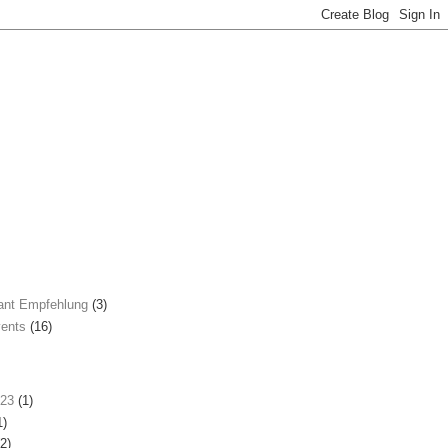
ant Empfehlung
(3)
ents
(16)
023
(1)
1)
2)